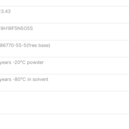
23.43
19H18F5N5O5S
86770-55-5(free base)
years -20°C powder
years -80°C in solvent