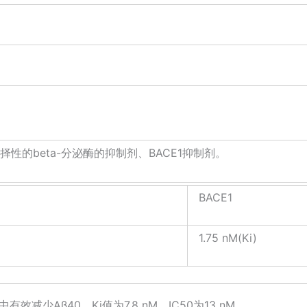
、选择性的beta-分泌酶的抑制剂、BACE1抑制剂。
BACE1
1.75 nM(Ki)
在细胞中有效减少Aβ40，Ki值为7.8 nM，IC50为13 nM。