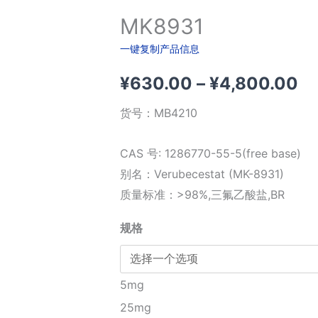
MK8931
一键复制产品信息
价
¥
630.00
–
¥
4,800.00
格
货号：
MB4210
范
CAS 号: 1286770-55-5(free base)
围
别名：Verubecestat (MK-8931)
质量标准：>98%,三氟乙酸盐,BR
¥6
规格
至
¥4
5mg
25mg