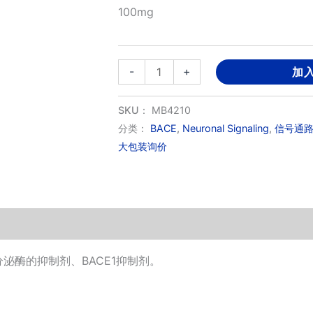
100mg
MK8931
-
+
加
数
量
SKU：
MB4210
分类：
BACE
,
Neuronal Signaling
,
信号通
大包装询价
a-分泌酶的抑制剂、BACE1抑制剂。