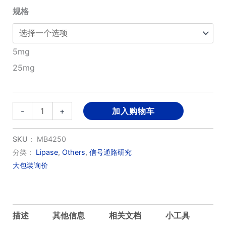
规格
至
¥2,800.00
5mg
25mg
XEN445
-
+
加入购物车
数
量
SKU：
MB4250
分类：
Lipase
,
Others
,
信号通路研究
大包装询价
描述
其他信息
相关文档
小工具