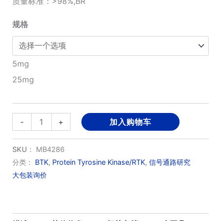
质量标准：>98%,BR
¥680.00
规格
至
¥1,980.00
5mg
25mg
Acalabrutinib(ACP-
-
+
加入购物车
196)
数
SKU：
MB4286
量
分类：
BTK
,
Protein Tyrosine Kinase/RTK
,
信号通路研究
大包装询价