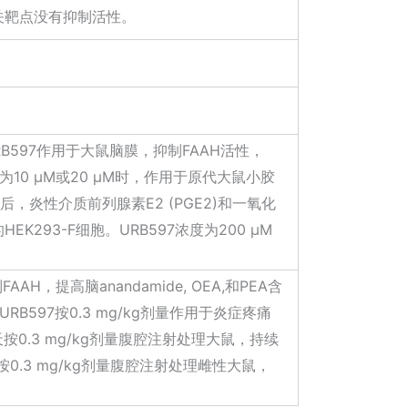
id相关靶点没有抑制活性。
B597作用于大鼠脑膜，抑制FAAH活性，
浓度为10 µM或20 µM时，作用于原代大鼠小胶
随后，炎性介质前列腺素E2 (PGE2)和一氧化
EK293-F细胞。URB597浓度为200 μM
AH，提高脑anandamide, OEA,和PEA含
B597按0.3 mg/kg剂量作用于炎症疼痛
0.3 mg/kg剂量腹腔注射处理大鼠，持续
0.3 mg/kg剂量腹腔注射处理雌性大鼠，