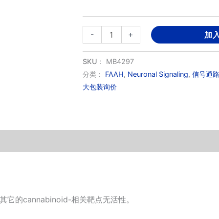
URB597
-
+
加
数
量
SKU：
MB4297
分类：
FAAH
,
Neuronal Signaling
,
信号通
大包装询价
它的cannabinoid-相关靶点无活性。