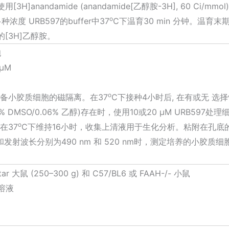
anandamide (anandamide[乙醇胺-3H], 60 Ci/mm
o
多种浓度 URB597的buffer中37
C下温育30 min 分钟。温育
[3H]乙醇胺。
胞
 μM
o
中制备小胶质细胞的磁隔离。在37
C下接种4小时后, 在有或无 选择性C
.05% DMSO/0.06% 乙醇)存在时，使用10或20 μM URB
o
。在37
C下维持16小时，收集上清液用于生化分析。粘附在孔底
发和发射波长分别为490 nm 和 520 nm时，测定培养的小胶质细
。
ar 大鼠 (250–300 g) 和 C57/BL6 或 FAAH-/- 小鼠
l溶液