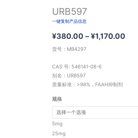
URB597
一键复制产品信息
价
¥
380.00
–
¥
1,170.00
格
货号：
MB4297
范
CAS 号: 546141-08-6
围
别名：URB597
质量标准：>98%，FAAH抑制剂
¥3
规格
至
¥1,
5mg
25mg