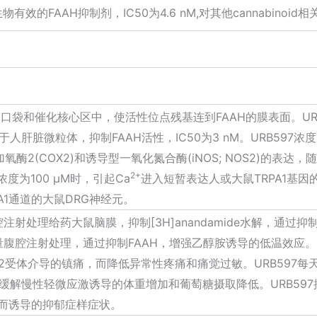
口服生物有效的FAAH抑制剂，IC50为4.6 nM,对其他cannabino
疏水口袋和催化核心区中，使活性位点残基连到FAAH的膜表面。UR
7作用于人肝脏微粒体，抑制FAAH活性，IC50为3 nM。URB597
酶2(COX2)和诱导型一氧化氮合酶(iNOS; NOS2)的表达，
2+
浓度为100 μM时，引起Ca
进入短暂表达人或大鼠TRPA1基因的H
A1通道的大鼠DRG神经元。
腹腔注射处理给药大鼠脑膜，抑制[3H]anandamide水解，通过抑制FA
kg剂量腹腔注射处理，通过抑制FAAH，增强乙醇胺诱导的低温效应。UR
2受体介导的镇痛，而降低异常性疼痛和痛觉过敏。URB597每天按
缓解慢性轻微应激诱导的体重增加和葡萄糖摄取降低。URB597按
理而诱导的抑郁症样症状。