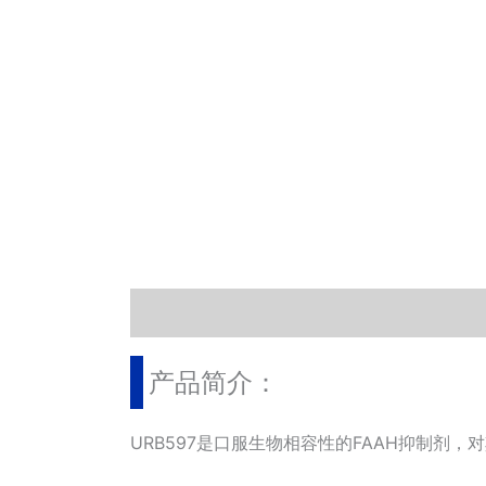
描述
其他信息
相关文档
小工具
产品简介：
URB597是口服生物相容性的FAAH抑制剂，对其