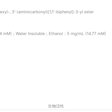
l-, 3′-(aminocarbonyl)[1,1′-biphenyl]-3-yl ester
)；Water Insoluble；Ethanol：5 mg/mL (14.77 mM)
生物活性