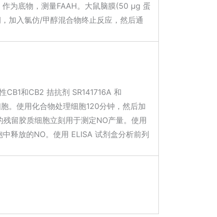
ol) 作为底物，测量FAAH。大鼠脑膜(50 μg 蛋
末期，加入氯仿/甲醇混合物终止反应，然后通
B1和CB2 拮抗剂 SR141716A 和
597处理细胞。使用化合物处理细胞120分钟，然后加
的残留胶质细胞立刻用于测定NO产量。使用
胞中释放的NO。使用 ELISA 试剂盒分析前列