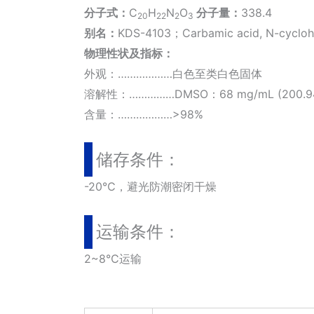
分子式：
C
H
N
O
分子量：
338.4
20
22
2
3
别名：
KDS-4103；Carbamic acid, N-cyclohexy
物理性状及指标：
外观：………………白色至类白色固体
溶解性：……………DMSO：68 mg/mL (200.94 mM
含量：………………>98%
储存条件：
-20℃，避光防潮密闭干燥
运输条件：
2~8℃运输