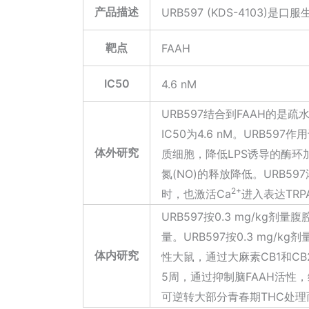
产品描述
URB597 (KDS-4103)是
靶点
FAAH
IC50
4.6 nM
URB597结合到FAAH的是
IC50为4.6 nM。URB59
体外研究
质细胞，降低LPS诱导的酶环加氧
氮(NO)的释放降低。URB597
2+
时，也激活Ca
进入表达TRP
URB597按0.3 mg/kg剂量
量。URB597按0.3 mg/
体内研究
性大鼠，通过大麻素CB1和CB
5周，通过抑制脑FAAH活性，
可逆转大部分青春期THC处