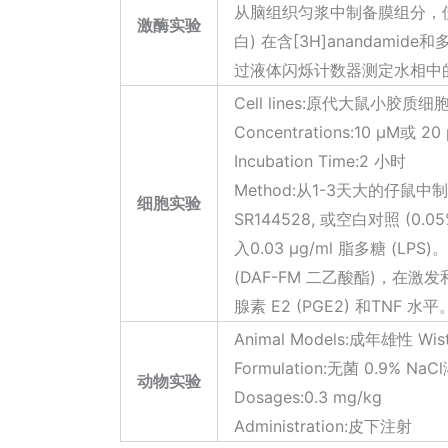
从脑组织匀浆中制备膜组分，使用[3H]
激酶实验
白) 在含[3H]anandamide和
过液体闪烁计数器测定水相中的
Cell lines:原代大鼠小胶质细
Concentrations:10 µM或 20
Incubation Time:2 小时
Method:从1-3天大的仔鼠
细胞实验
SR144528, 或空白对照 (0
入0.03 μg/ml 脂多糖 (LPS)
(DAF-FM 二乙酸酯)，在激
腺素 E2 (PGE2) 和TNF 水平
Animal Models:成年雄性 Wist
Formulation:无菌 0.9% NaC
动物实验
Dosages:0.3 mg/kg
Administration:皮下注射