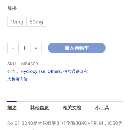
规格
至
10mg
50mg
¥1,600.00
RO
-
+
加入购物车
61-
8048
SKU：
MB4309
数
分类：
Hydroxylase
,
Others
,
信号通路研究
大包装询价
量
描述
其他信息
相关文档
小工具
Ro 61-8048是犬尿氨酸3-羟化酶(KMO)抑制剂，IC50为