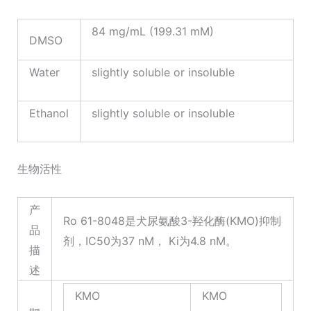
84 mg/mL (199.31 mM)
DMSO
Water
slightly soluble or insoluble
Ethanol
slightly soluble or insoluble
生物活性
产
Ro 61-8048是犬尿氨酸3-羟化酶(KMO)抑制
品
剂，IC50为37 nM， Ki为4.8 nM。
描
述
KMO
KMO