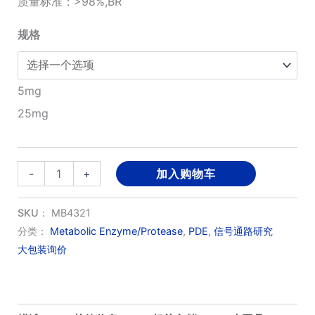
质量标准：>98%,BR
¥800.00
规格
至
¥2,600.00
5mg
25mg
TAK-
-
+
加入购物车
063;Balipodect
数
SKU：
MB4321
量
分类：
Metabolic Enzyme/Protease
,
PDE
,
信号通路研究
大包装询价