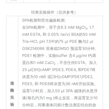
经典实验操作（仅供参考）
SPA检测和荧光偏振检测:
在SPA检测中，溶于含8.3 mM MgCl
, 1.7
2
mM EGTA, 和 0.05% (w/v) BSA的50 mM
Tris-HCl, pH 7.5中的75 μl PDE 酶与2 μl
GSK256066 溶液或DMSO 预温育30分钟。
PDE1 检测中，实验buffer 含4 μg/ml 钙调
蛋白和1 mM CaCl
，不含任何EGTA。加入
2
25 μl[3H]cAMP (PDE3, PDE4, 和PDE7终
浓度为10 nM) 或[3H]cGMP(PDE1,PDE2,
激
PDE5, 和 PDE6终浓度为36 nM)开始实验。
酶
温育1小时后，加入50 μl SPA 磁珠的水悬浮
实
液(每孔约为1 mg )终止反应，再温育至少10
验
分钟后，同事液体闪烁计数法测定结合的放