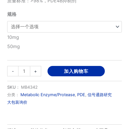
质量标准：>98%，PDE4B抑制剂
¥1,280.00
规格
至
¥4,790.00
10mg
50mg
GSK256066
-
+
加入购物车
数
量
SKU：
MB4342
分类：
Metabolic Enzyme/Protease
,
PDE
,
信号通路研究
大包装询价