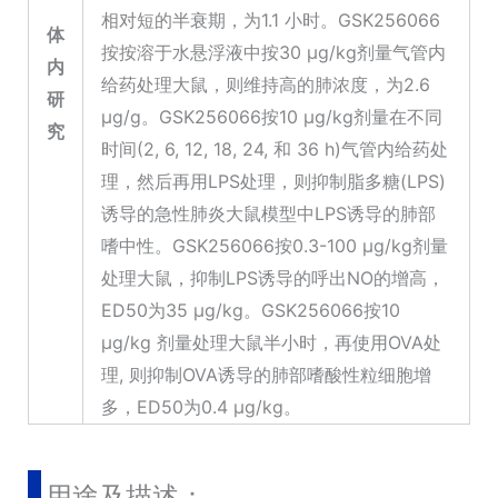
相对短的半衰期，为1.1 小时。GSK256066
体
按按溶于水悬浮液中按30 μg/kg剂量气管内
内
给药处理大鼠，则维持高的肺浓度，为2.6
研
μg/g。GSK256066按10 μg/kg剂量在不同
究
时间(2, 6, 12, 18, 24, 和 36 h)气管内给药处
理，然后再用LPS处理，则抑制脂多糖(LPS)
诱导的急性肺炎大鼠模型中LPS诱导的肺部
嗜中性。GSK256066按0.3-100 μg/kg剂量
处理大鼠，抑制LPS诱导的呼出NO的增高，
ED50为35 μg/kg。GSK256066按10
μg/kg 剂量处理大鼠半小时，再使用OVA处
理, 则抑制OVA诱导的肺部嗜酸性粒细胞增
多，ED50为0.4 μg/kg。
用途及描述：