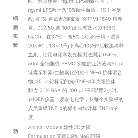
时。然后使用1 ng/ml LPS刺激样本，1
ng/ml LPS溶于含10%胎牛血清，1% l-谷氨
细
酸, 和1% 青霉素/链霉素 的RPMI 1640 培养
胞
基。加入50 或 100 μl 生理盐水(0.138%
实
o
NaCl)，在37
C下含5% CO
的环境下温育
2
验
3
20小时，1.3×10
g下离心10分钟后收集稀释
血浆，使用电化学发光检测法测定TNF-α。
50μl 全细胞或 PBMC 实验的上清液与50 μl
链霉亲和素/生物素化的抗-TNF-α 抗体混合
物, 25 μl 钌标记的抗-TNF-α单克隆抗体，
和含 0.1% BSA 的 100 μl PBS温育2小时。
在IGEN仪器上读取电化学，从每个实验板的
人类重组TNF-α的标准曲线计算 TNF-α浓
度。
Animal Models:雄性CD大鼠
动
Formulation:无菌0.9% NaCl溶液