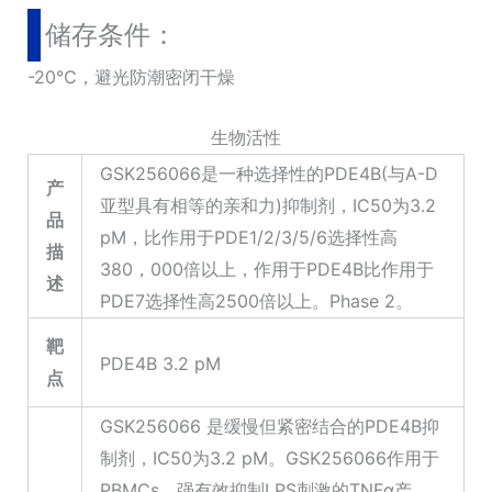
储存条件：
-20℃，避光防潮密闭干燥
生物活性
GSK256066是一种选择性的PDE4B(与A-D
产
亚型具有相等的亲和力)抑制剂，IC50为3.2
品
pM，比作用于PDE1/2/3/5/6选择性高
描
380，000倍以上，作用于PDE4B比作用于
述
PDE7选择性高2500倍以上。Phase 2。
靶
PDE4B 3.2 pM
点
GSK256066 是缓慢但紧密结合的PDE4B抑
制剂，IC50为3.2 pM。GSK256066作用于
PBMCs，强有效抑制LPS刺激的TNFα产