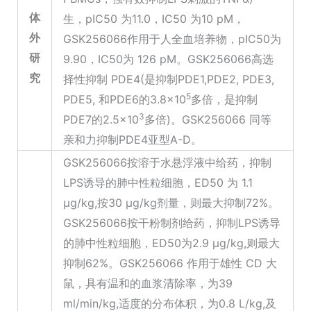
体
生，pIC50 为11.0，IC50 为10 pM，
外
GSK256066作用于人全血培养物，pIC50为
研
9.90，IC50为 126 pM。GSK256066高选
究
择性抑制 PDE4(是抑制PDE1,PDE2, PDE3,
5
PDE5, 和PDE6的3.8×10
多倍，是抑制
3
PDE7的2.5×10
多倍)。GSK256066 同等
亲和力抑制PDE4亚型A-D。
GSK256066按溶于水悬浮液中给药，抑制
LPS诱导的肺中性粒细胞，ED50 为 1.1
μg/kg,按30 μg/kg剂量，则最大抑制72%。
GSK256066按干粉制剂给药，抑制LPS诱导
的肺中性粒细胞，ED50为2.9 μg/kg,则最大
抑制62%。GSK256066 作用于雄性 CD 大
鼠，具有温和的血浆清除率，为39
ml/min/kg,适度的分布体积，为0.8 L/kg,及