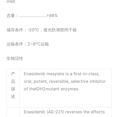
mM)
含量：……………………>98%
储存条件：-20℃，避光防潮密闭干燥
运输条件：2~8℃运输
生物活性
产
Enasidenib mesylate is a first-in-class,
品
oral, potent, reversible, selective inhibitor
描
of theIDH2mutant enzymes.
述
Enasidenib (AG-221) reverses the effects