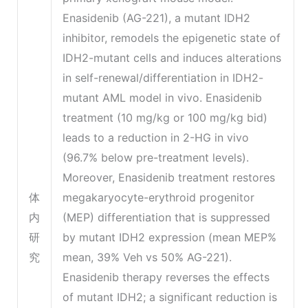
Enasidenib (AG-221), a mutant IDH2
inhibitor, remodels the epigenetic state of
IDH2-mutant cells and induces alterations
in self-renewal/differentiation in IDH2-
mutant AML model in vivo. Enasidenib
treatment (10 mg/kg or 100 mg/kg bid)
leads to a reduction in 2-HG in vivo
(96.7% below pre-treatment levels).
Moreover, Enasidenib treatment restores
体
megakaryocyte-erythroid progenitor
内
(MEP) differentiation that is suppressed
研
by mutant IDH2 expression (mean MEP%
究
mean, 39% Veh vs 50% AG-221).
Enasidenib therapy reverses the effects
of mutant IDH2; a significant reduction is