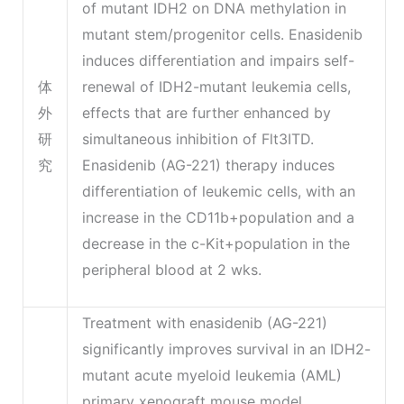
of mutant IDH2 on DNA methylation in
mutant stem/progenitor cells. Enasidenib
induces differentiation and impairs self-
体
renewal of IDH2-mutant leukemia cells,
外
effects that are further enhanced by
研
simultaneous inhibition of Flt3ITD.
究
Enasidenib (AG-221) therapy induces
differentiation of leukemic cells, with an
increase in the CD11b+population and a
decrease in the c-Kit+population in the
peripheral blood at 2 wks.
Treatment with enasidenib (AG-221)
significantly improves survival in an IDH2-
mutant acute myeloid leukemia (AML)
primary xenograft mouse model.