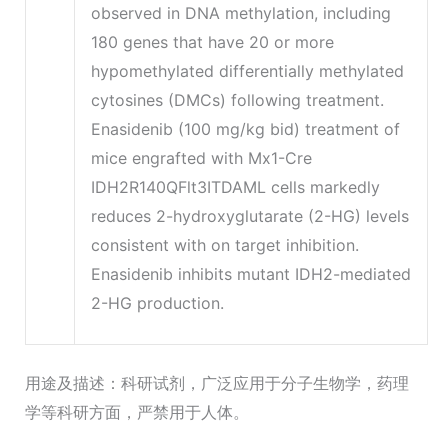
observed in DNA methylation, including
180 genes that have 20 or more
hypomethylated differentially methylated
cytosines (DMCs) following treatment.
Enasidenib (100 mg/kg bid) treatment of
mice engrafted with Mx1-Cre
IDH2R140QFlt3ITDAML cells markedly
reduces 2-hydroxyglutarate (2-HG) levels
consistent with on target inhibition.
Enasidenib inhibits mutant IDH2-mediated
2-HG production.
用途及描述：科研试剂，广泛应用于分子生物学，药理
学等科研方面，严禁用于人体。