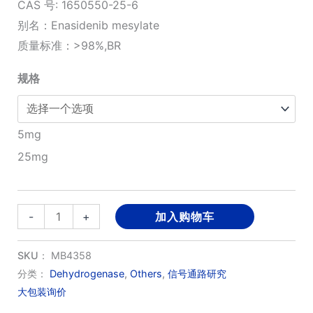
CAS 号: 1650550-25-6
围：
别名：Enasidenib mesylate
质量标准：>98%,BR
¥380.00
规格
至
¥1,500.00
5mg
25mg
Enasidenib
-
+
加入购物车
mesylate(AG-
221)
SKU：
MB4358
数
分类：
Dehydrogenase
,
Others
,
信号通路研究
大包装询价
量