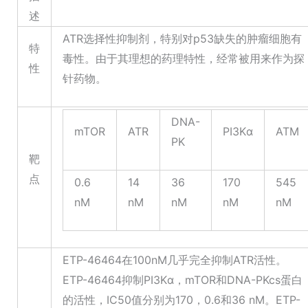
述
ATR选择性抑制剂，特别对p53缺失的肿瘤细胞有
特
毒性。由于其理想的药理特性，经常被用来作为探
性
针药物。
DNA-
mTOR
ATR
PI3Kα
ATM
PK
靶
点
0.6
14
36
170
545
nM
nM
nM
nM
nM
ETP-46464在100nM几乎完全抑制ATR活性。
ETP-46464抑制PI3Kα，mTOR和DNA-PKcs蛋白
的活性，IC50值分别为170，0.6和36 nM。ETP-