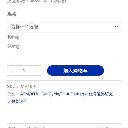
质量标准：≥98%,ATR抑制剂
¥1,600.00
规格
至
¥6,300.00
10mg
50mg
ETP46464
-
+
加入购物车
数
量
SKU：
MB4501
分类：
ATM/ATR
,
Cell Cycle/DNA Damage
,
信号通路研究
大包装询价