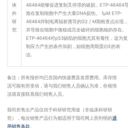
体
46464能够促进复制叉停滞的破损。ETP-46464
外
致在复制细胞中产生大量DNA损伤。 1μM ETP-
研
46464抑制电离辐射诱导的G2 / M期检查点出现
究
并导致在细胞中微核或完全破碎的细胞核的存在。
ETP-46464对p53缺陷的细胞尤其有毒性，这为复
制应力产生的条件加剧，如细胞周期蛋白E的表
达。
备注：所有报价均已含国内快递费及发票费用。库存情
况可能有所变动，请与我们销售人员确认为准，价格情
况请直接联系我们销售人员。
我司所售出产品仅供于科研研究用途（非临床科研研
究），每次销售产品行为都适用于我司网上所列明的
通
用销售条款
。