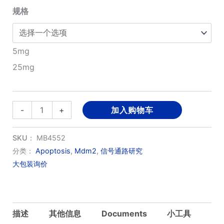
规格
至
¥1,360.00
5mg
25mg
RG7388
-
+
加入购物车
数
量
SKU：
MB4552
分类：
Apoptosis
,
Mdm2
,
信号通路研究
大包装询价
描述
其他信息
Documents
小工具