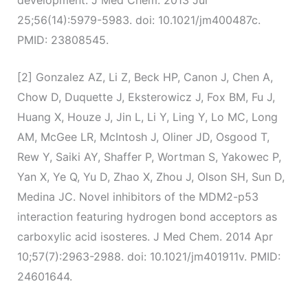
25;56(14):5979-5983. doi: 10.1021/jm400487c.
PMID: 23808545.
[2] Gonzalez AZ, Li Z, Beck HP, Canon J, Chen A,
Chow D, Duquette J, Eksterowicz J, Fox BM, Fu J,
Huang X, Houze J, Jin L, Li Y, Ling Y, Lo MC, Long
AM, McGee LR, McIntosh J, Oliner JD, Osgood T,
Rew Y, Saiki AY, Shaffer P, Wortman S, Yakowec P,
Yan X, Ye Q, Yu D, Zhao X, Zhou J, Olson SH, Sun D,
Medina JC. Novel inhibitors of the MDM2-p53
interaction featuring hydrogen bond acceptors as
carboxylic acid isosteres. J Med Chem. 2014 Apr
10;57(7):2963-2988. doi: 10.1021/jm401911v. PMID:
24601644.