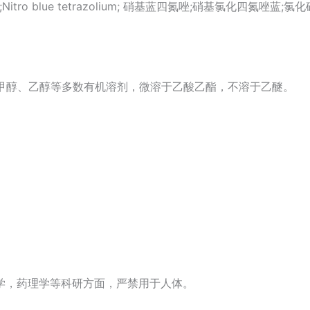
o BT;NBT;Nitro blue tetrazolium; 硝基蓝四氮唑;硝基
L；溶于甲醇、乙醇等多数有机溶剂，微溶于乙酸乙酯，不溶于乙醚。
学，药理学等科研方面，严禁用于人体。