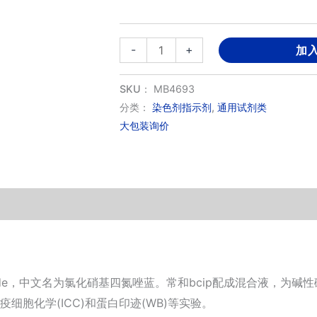
氯
-
+
加
化
硝
SKU：
MB4693
基
分类：
染色剂指示剂
,
通用试剂类
大包装询价
四
氮
唑
蓝
(NBT)
数
量
lue chloride，中文名为氯化硝基四氮唑蓝。常和bcip配成混
疫细胞化学(ICC)和蛋白印迹(WB)等实验。