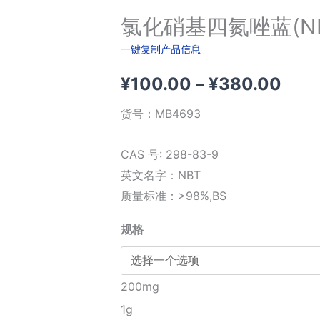
氯化硝基四氮唑蓝(NB
一键复制产品信息
价
¥
100.00
–
¥
380.00
格
货号：
MB4693
范
CAS 号: 298-83-9
围：
英文名字：NBT
质量标准：>98%,BS
¥10
规格
至
¥38
200mg
1g