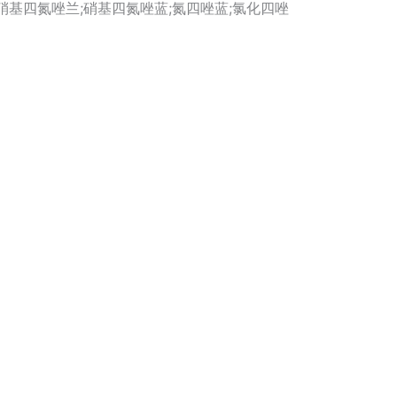
氯化四氮唑蓝;氯化硝基四氮唑兰;硝基四氮唑蓝;氮四唑蓝;氯化四唑