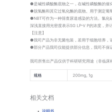
●是碱性磷酸酶底物之一，在碱性磷酸酶的催化
●脱氢酶和其它过氧化酶的底物。用于测定葡萄糖-6-磷酸
●NBT可作为一种筛查尿道感染的方法。氯化硝
深浅直接用光密度表示SG LP-V P的浓度，并
【注意】
●我司产品为非无菌包装，若用于细胞培养，
●部分产品我司仅能提供部分信息，我司不保
我司所售出产品仅供于科研研究用途（非临床
规格
200mg, 1g
相关文档
说明书