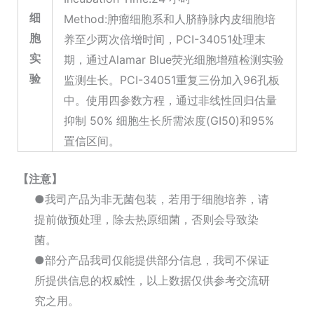
细
Method:肿瘤细胞系和人脐静脉内皮细胞培
胞
养至少两次倍增时间，PCI-34051处理末
实
期，通过Alamar Blue荧光细胞增殖检测实验
验
监测生长。PCI-34051重复三份加入96孔板
中。使用四参数方程，通过非线性回归估量
抑制 50% 细胞生长所需浓度(GI50)和95%
置信区间。
【注意】
●我司产品为非无菌包装，若用于细胞培养，请
提前做预处理，除去热原细菌，否则会导致染
菌。
●部分产品我司仅能提供部分信息，我司不保证
所提供信息的权威性，以上数据仅供参考交流研
究之用。