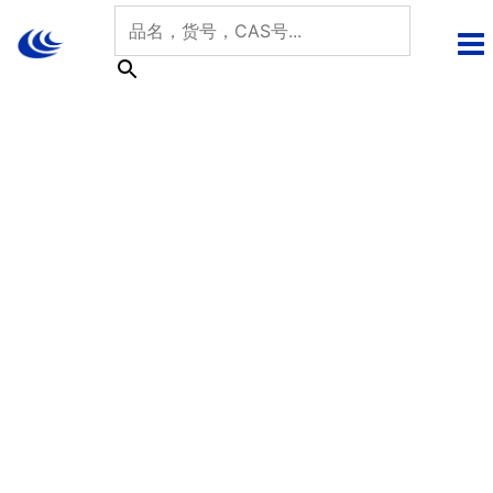
跳
至
内
容