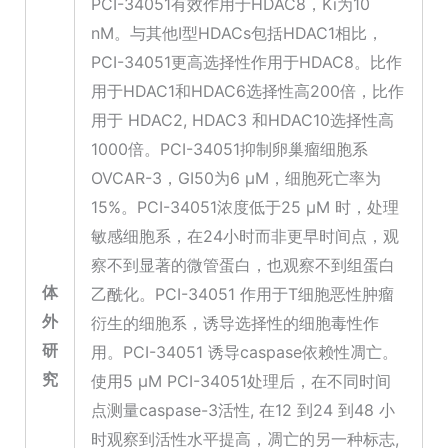
PCI-34051有效作用于HDAC8，Ki为10
nM。与其他I型HDACs包括HDAC1相比，
PCI-34051更高选择性作用于HDAC8。比作
用于HDAC1和HDAC6选择性高200倍，比作
用于 HDAC2, HDAC3 和HDAC10选择性高
1000倍。PCI-34051抑制卵巢瘤细胞系
OVCAR-3，GI50为6 μM，细胞死亡率为
15%。PCI-34051浓度低于25 μM 时，处理
敏感细胞系，在24小时而非更早时间点，观
察不到显著的微管蛋白，也观察不到组蛋白
体
乙酰化。PCI-34051 作用于T细胞恶性肿瘤
外
衍生的细胞系，诱导选择性的细胞毒性作
研
用。PCI-34051 诱导caspase依赖性凋亡。
究
使用5 μM PCI-34051处理后，在不同时间
点测量caspase-3活性, 在12 到24 到48 小
时观察到活性水平提高，凋亡的另一种标志,