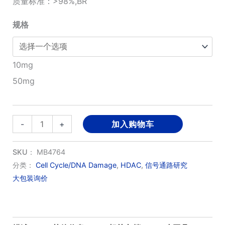
质量标准：>98%,BR
¥980.00
规格
至
¥2,980.00
10mg
50mg
PCI-
-
+
加入购物车
34051
数
SKU：
MB4764
量
分类：
Cell Cycle/DNA Damage
,
HDAC
,
信号通路研究
大包装询价