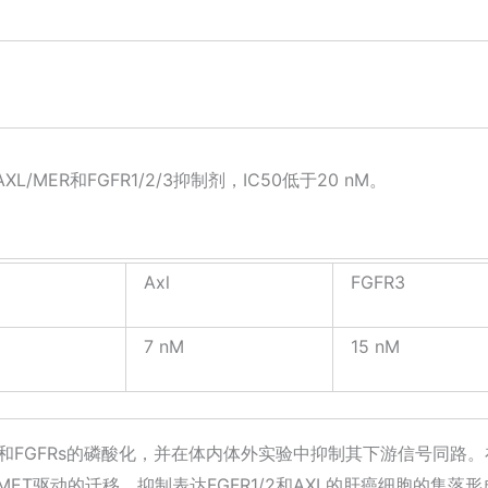
L/MER和FGFR1/2/3抑制剂，IC50低于20 nM。
Axl
FGFR3
7 nM
15 nM
AXL和FGFRs的磷酸化，并在体内体外实验中抑制其下游信号同路。
MET驱动的迁移、抑制表达FGFR1/2和AXL的肝癌细胞的集落