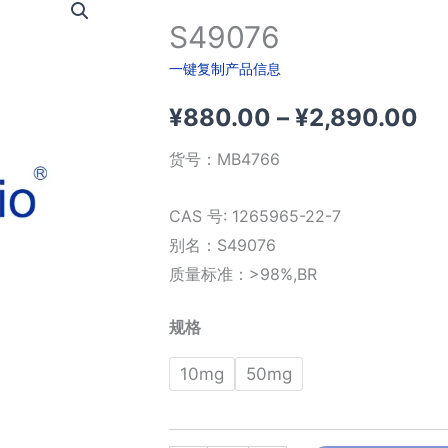
S49076
一键复制产品信息
价
¥
880.00
–
¥
2,890.00
格
货号：
MB4766
范
CAS 号: 1265965-22-7
围
别名：S49076
质量标准：>98%,BR
¥8
规格
至
10mg
50mg
¥2