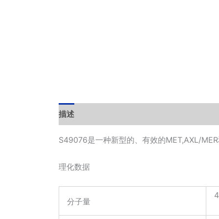
描述
其他信息
Documents
小工具
S49076是一种新型的、有效的MET,AXL/MER和
理化数据
4
分子量