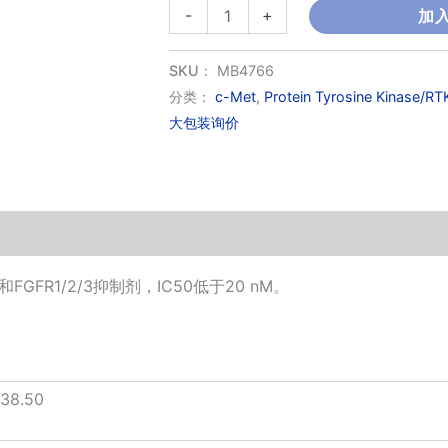
S49076
-
+
加
数
量
SKU：
MB4766
分类：
c-Met
,
Protein Tyrosine Kinase/RT
大包装询价
FGFR1/2/3抑制剂，IC50低于20 nM。
38.50