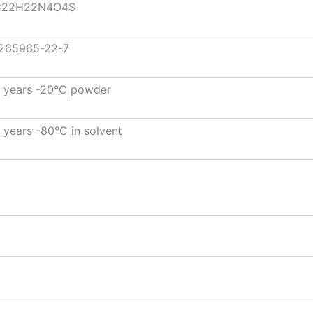
C22H22N4O4S
265965-22-7
 years -20°C powder
 years -80°C in solvent