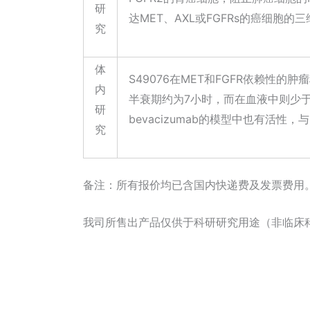
研
达MET、AXL或FGFRs的癌细胞的
究
体
S49076在MET和FGFR依赖性的
内
半衰期约为7小时，而在血液中则少于2小
研
bevacizumab的模型中也有活性
究
备注：所有报价均已含国内快递费及发票费用
我司所售出产品仅供于科研研究用途（非临床