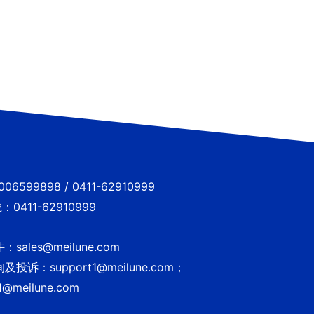
6599898 / 0411-62910999
0411-62910999
sales@meilune.com
投诉：support1@meilune.com；
1@meilune.com