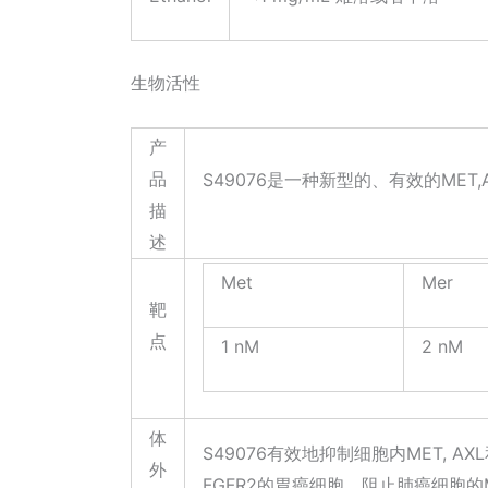
生物活性
产
品
S49076是一种新型的、有效的MET,AX
描
述
Met
Mer
靶
点
1 nM
2 nM
体
S49076有效地抑制细胞内MET, 
外
FGFR2的胃癌细胞，阻止肺癌细胞的