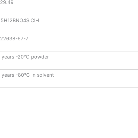
29.49
5H12BNO4S.ClH
22638-67-7
 years -20°C powder
 years -80°C in solvent