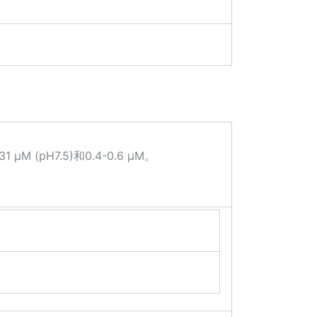
μM (pH7.5)和0.4-0.6 μM。