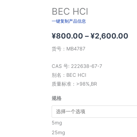
BEC HCl
一键复制产品信息
价
¥
800.00
–
¥
2,600.00
格
货号：
MB4787
范
CAS 号: 222638-67-7
围
别名：BEC HCl
质量标准：>98%,BR
¥
规格
至
¥2
5mg
25mg