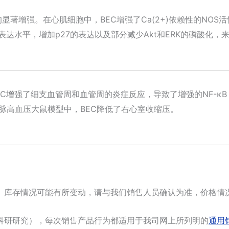
的显著增强。在心肌细胞中，BEC增强了Ca(2+)依赖性的NO
DK4的表达水平，增加p27的表达以及部分减少Akt和ERK的磷酸
C增强了细支血管周和血管周的炎症反应，导致了增强的NF-κB 
脉高血压大鼠模型中，BEC降低了右心室收缩压。
。库存情况可能有所变动，请与我们销售人员确认为准，价格情
科研研究），每次销售产品行为都适用于我司网上所列明的
通用