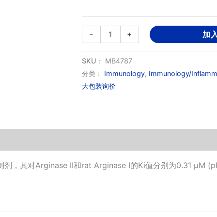
BEC
-
+
加
HCl
数
SKU：
MB4787
量
分类：
Immunology
,
Immunology/Inflamm
大包装询价
Arginase II和rat Arginase I的Ki值分别为0.31 μM (pH