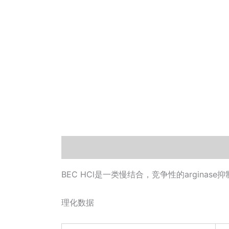
描述
其他信息
相关文档
小工具
BEC HCl是一类慢结合，竞争性的arginase抑制剂，其对
理化数据