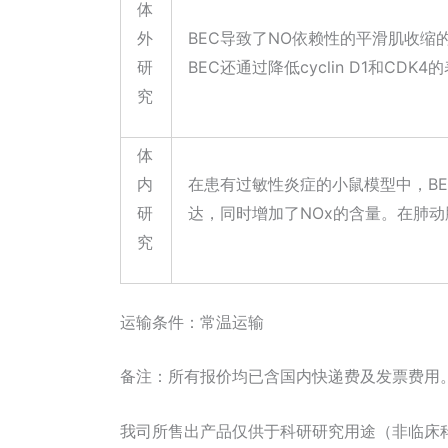
体
外
BEC导致了NO依赖性的平滑肌收缩
研
BEC还通过降低cyclin D1和C
究
体
内
在患有过敏性炎症的小鼠模型中，BE
研
达，同时增加了NOx的含量。在肺动
究
运输条件：常温运输
备注：所有报价均已含国内快递费及发票费用
我司所售出产品仅供于科研研究用途（非临床