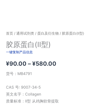
首页
/
通用试剂类
/
蛋白及衍生物
/ 胶原蛋白(II型)
胶原蛋白(II型)
一键复制产品信息
价
¥
90.00
–
¥
580.00
格
货号：
MB4791
范
CAS 号: 9007-34-5
围：
英文名字：Collagen
质量标准：II型 从鸡胸软骨提取
¥90.00