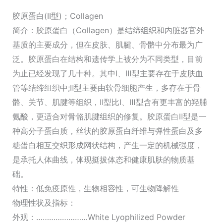
胶原蛋白(II型)；Collagen
简介：胶原蛋白（Collagen）是结缔组织和内脏器官外
基质的主要成分，但在皮肤、肌腱、骨骼中分布最为广
泛。胶原蛋白在结构和遗传学上被分为不同类型，目前
为止已经发现了几十种。其中Ⅰ、Ⅲ型主要存在于皮肤血
管等结缔组织中;Ⅱ型主要由软骨细胞产生，多存在于骨
骼、关节、肌腱等组织，Ⅱ型比Ⅰ、Ⅲ型含有更丰富的羟脯
氨酸，更适合对骨骼肌腱组织的修复。胶原蛋白Ⅱ型是一
种高分子蛋白质，丝状的胶原蛋白纤维与弹性蛋白及多
糖蛋白相互交织形成网状结构，产生一定的机械强度，
是承托人体曲线，体现挺拔体态和健康肌肤的物质基
础。
特性：低免疫原性，生物相容性，可生物降解性
物理性状及指标：
外观：……………………White Lyophilized Powder