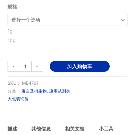
规格
至
¥580.00
1g
10g
胶
-
+
加入购物车
原
蛋
SKU：
MB4791
白
分类：
蛋白及衍生物
,
通用试剂类
大包装询价
(II
型)
数
量
描述
其他信息
相关文档
小工具