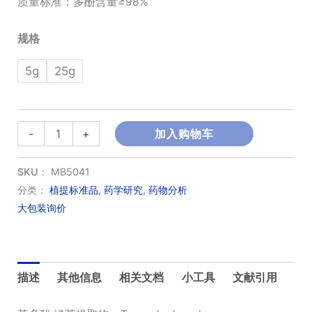
质量标准：多酚含量≥98%
¥90.00
规格
至
5g
25g
¥210.00
茶
-
+
加入购物车
多
酚;
SKU：
MB5041
绿
分类：
植提标准品
,
药学研究
,
药物分析
大包装询价
茶
提
取
物
描述
其他信息
相关文档
小工具
文献引用
数