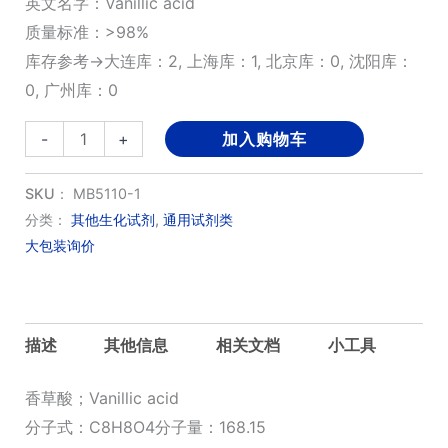
英文名字：Vanillic acid
质量标准：>98%
库存参考→大连库：2, 上海库：1, 北京库：0, 沈阳库：
0, 广州库：0
香
-
+
加入购物车
草
酸
SKU：
MB5110-1
数
分类：
其他生化试剂
,
通用试剂类
大包装询价
量
描述
其他信息
相关文档
小工具
香草酸；Vanillic acid
分子式：C8H8O4分子量：168.15