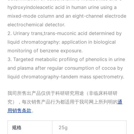
hydroxyindoleacetic acid in human urine using a
mixed-mode column and an eight-channel electrode
electrochemical detector.
2. Urinary trans,trans-muconic acid determined by
liquid chromatography: application in biological
monitoring of benzene exposure.
3. Targeted metabolic profiling of phenolics in urine
and plasma after regular consumption of cocoa by
liquid chromatography-tandem mass spectrometry.
我司所售出产品仅供于科研研究用途（非临床科研研
究），每次销售产品行为都适用于我司网上所列明的
通
用销售条款
。
规格
25g