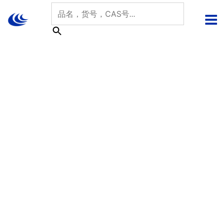
跳
至
内
容