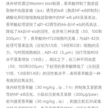
体外研究通过Western blot检测，香草酸抑制了胞质提
取物中由脂多糖（lps）诱导的IκB（胞质NF-κB抑制剂）
磷酸化和巨噬细胞核提取物中的NF-κB p65亚基表达。
香草酸处理逆转了aβ1-42诱导的ikk-β/nf-κb的高表达，
降低了ikkβ/nf-κb的活性。在所有三种浓度（50、100和
200μm）下，香草酸对HT22细胞均无毒；与aβ1-42共
处理可显著提高（分别为1.5倍、1.9倍和2倍）细胞的活
力。与对照细胞相比，Aβ1-42（5_μm）治疗导致ROS
水平显著增加（1.6倍）。相比之下，在三种不同浓度
（50、100和200μm）下处理的香草酸降低了（分别是
1.1倍、1.3倍和1.4倍）的活性氧水平，表明香草酸是一种
有效的抗氧化剂。
体内研究香草酸（30 mg/kg，ip，1 h）抑制角叉菜胶诱
导的NF-κB活化。小鼠在注射角叉菜胶（300μg/paw）
前1h接受香草酸（30 mg/kg，ip），刺激注射后3h采集