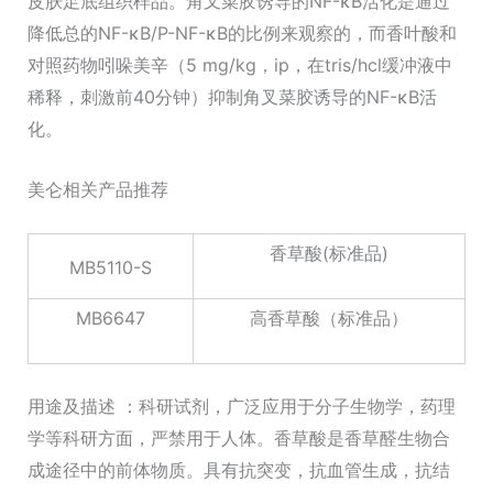
皮肤足底组织样品。角叉菜胶诱导的NF-κB活化是通过
降低总的NF-κB/P-NF-κB的比例来观察的，而香叶酸和
对照药物吲哚美辛（5 mg/kg，ip，在tris/hcl缓冲液中
稀释，刺激前40分钟）抑制角叉菜胶诱导的NF-κB活
化。
美仑相关产品推荐
香草酸(标准品)
MB5110-S
MB6647
高香草酸（标准品）
用途及描述 ：科研试剂，广泛应用于分子生物学，药理
学等科研方面，严禁用于人体。香草酸是香草醛生物合
成途径中的前体物质。具有抗突变，抗血管生成，抗结