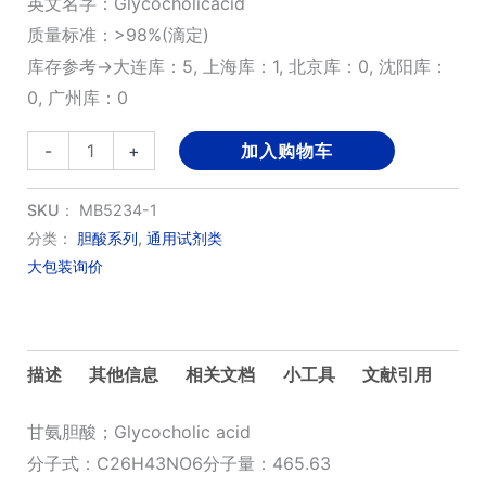
英文名字：Glycocholicacid
质量标准：>98%(滴定)
库存参考→大连库：5, 上海库：1, 北京库：0, 沈阳库：
0, 广州库：0
甘
-
+
加入购物车
氨
胆
SKU：
MB5234-1
酸
分类：
胆酸系列
,
通用试剂类
大包装询价
数
量
描述
其他信息
相关文档
小工具
文献引用
甘氨胆酸；Glycocholic acid
分子式：C26H43NO6分子量：465.63