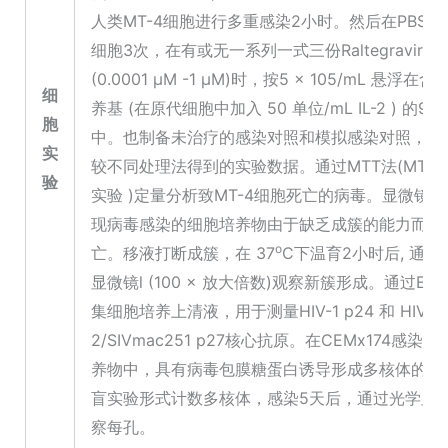
人类MT-4细胞进行多重感染2小时。然后在PBS中
细胞3次，在有或无一系列一式三份Raltegravir 浓
(0.0001 μM -1 μM)时，按5 × 105/mL 悬浮在
细
养基 (在原代细胞中加入 50 单位/mL IL-2 ) 的96
胞
中。也制备未治疗的感染对照和模拟感染对照，用
实
较不同处理法得到的实验数据。通过MTT法(MT-4/
验
实验 )定量分析致MT-4细胞死亡的病毒。显微镜
现病毒感染的细胞培养物由于缺乏成簇的能力而大
o
亡。移液打断成簇，在 37
C下温育2小时后, 通过
显微镜l (100 × 放大倍数)观察新簇形成。通过ELI
集细胞培养上清液，用于测量HIV-1 p24 和 HIV-
2/SIVmac251 p27核心抗原。在CEMx174感染
养物中，具有病毒包膜糖蛋白诱导形成多核体的倾向
盲实验形式计数多核体，感染5天后，通过光学显
察每孔。