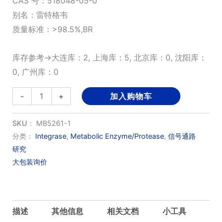
CAS 号：518048-05-0
别名：雷特格韦
质量标准：>98.5%,BR
库存参考→大连库：2, 上海库：5, 北京库：0, 沈阳库：
0, 广州库：0
Raltegravir(MK-
-
+
加入购物车
0518)
数
SKU：
MB5261-1
量
分类：
Integrase
,
Metabolic Enzyme/Protease
,
信号通路
研究
大包装询价
描述
其他信息
相关文档
小工具