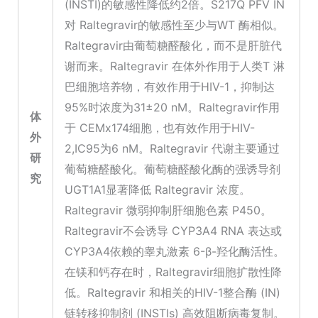
(INSTI)的敏感性降低约2倍。S217Q PFV IN
对 Raltegravir的敏感性至少与WT 酶相似。
Raltegravir由葡萄糖醛酸化，而不是肝脏代
谢而来。Raltegravir 在体外作用于人类T 淋
巴细胞培养物，有效作用于HIV-1，抑制达
95%时浓度为31±20 nM。Raltegravir作用
体
于 CEMx174细胞，也有效作用于HIV-
外
2,IC95为6 nM。Raltegravir 代谢主要通过
研
葡萄糖醛酸化。葡萄糖醛酸化酶的强诱导剂
究
UGT1A1显著降低 Raltegravir 浓度。
Raltegravir 微弱抑制肝细胞色素 P450。
Raltegravir不会诱导 CYP3A4 RNA 表达或
CYP3A4依赖的睾丸激素 6-β-羟化酶活性。
在镁和钙存在时，Raltegravir细胞扩散性降
低。Raltegravir 和相关的HIV-1整合酶 (IN)
链转移抑制剂 (INSTIs) 高效阻断病毒复制。