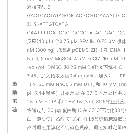
寡核苷酸 5′-
GACTCACTATAGGGCACGCGTCAAAATTCCAT
和 5′-ATTGTCATG
GAATTTTGACGCGTGCCCTATAGTGAGTC而
反应(40 μL) 含0.75 μM PFV IN, 0.75 μM 供体 D
nM (300 ng) 超螺旋 pGEM9-Zf(−) 靶 DNA, 125
NaCl, 5 mM MgSO4, 4 μM ZnCl2, 10 mM DTT, 
(vol/vol) DMSO, 和 25 mM BisTris 丙烷–HCl, pH
7.45。加入指定浓度Raltegravir。加入2 μL PFV I
激
（在150 mM NaCl, 2 mM DTT, 和 10 mM Tris-HC
酶
o
pH 7.4中稀释）开始反应,在 37
C下反应1小时后
实
25 mM EDTA 和 0.5% (wt/vol) SDS终止反应
验
o
物通过与 20 μg 蛋白酶 K 在 37
C下消化30分钟
白，随后使用乙醇 沉淀,在 在1.5％琼脂糖凝胶上
然后通过用溴化乙锭染色观察。通过实时定量PCR,