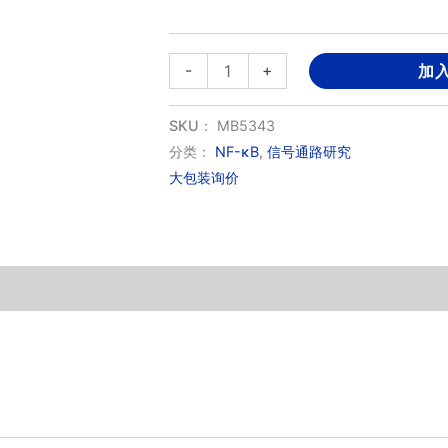
AZD3264
-
+
加
数
量
SKU：
MB5343
分类：
NF-κB
,
信号通路研究
大包装询价