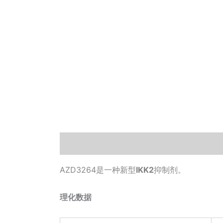
描述
其他信息
相关文档
小工具
AZD3264是一种新型
IKK2
抑制剂。
理化数据