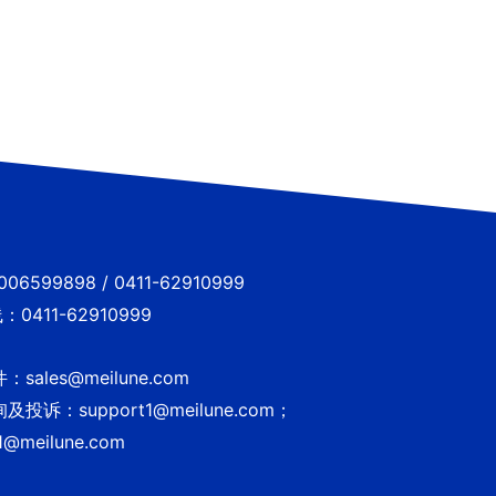
6599898 / 0411-62910999
0411-62910999
sales@meilune.com
投诉：support1@meilune.com；
1@meilune.com