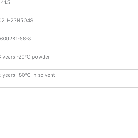
441.5
C21H23N5O4S
1609281-86-8
3 years -20°C powder
2 years -80°C in solvent