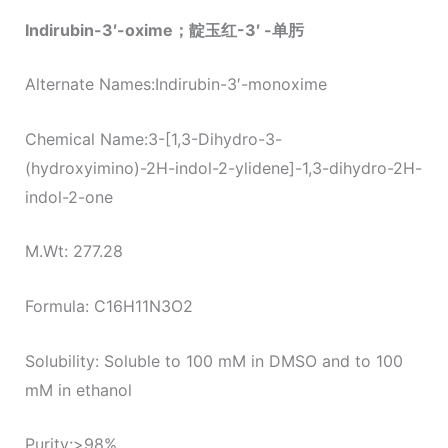
Indirubin-3′-oxime；靛玉红-3′ -单肟
Alternate Names:Indirubin-3′-monoxime
Chemical Name:3-[1,3-Dihydro-3-
(hydroxyimino)-2H-indol-2-ylidene]-1,3-dihydro-2H-
indol-2-one
M.Wt: 277.28
Formula: C16H11N3O2
Solubility: Soluble to 100 mM in DMSO and to 100
mM in ethanol
Purity:>98%