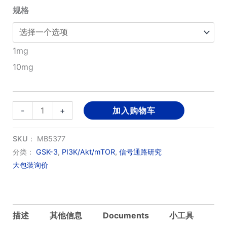
¥380.00
规格
至
1mg
¥2,000.00
10mg
Indirubin-
-
+
加入购物车
3'-
oxime
SKU：
MB5377
数
分类：
GSK-3
,
PI3K/Akt/mTOR
,
信号通路研究
大包装询价
量
描述
其他信息
Documents
小工具