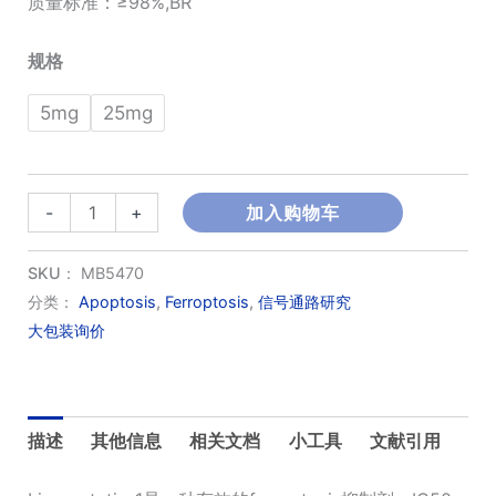
质量标准：≥98%,BR
¥920.00
规格
至
5mg
25mg
¥3,220.00
Liproxstatin-
-
+
加入购物车
1
数
SKU：
MB5470
量
分类：
Apoptosis
,
Ferroptosis
,
信号通路研究
大包装询价
描述
其他信息
相关文档
小工具
文献引用