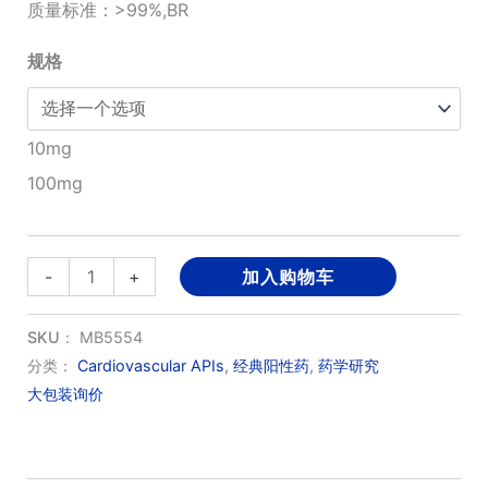
围：
质量标准：>99%,BR
¥800.00
规格
至
10mg
¥3,800.00
100mg
Alogliptin(SYK-
-
+
加入购物车
322)
benzoate
SKU：
MB5554
数
分类：
Cardiovascular APIs
,
经典阳性药
,
药学研究
大包装询价
量