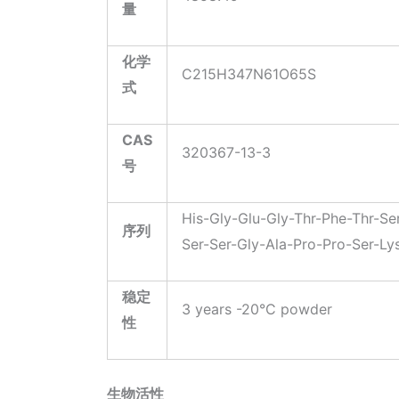
量
化学
C215H347N61O65S
式
CAS
320367-13-3
号
His-Gly-Glu-Gly-Thr-Phe-Thr-Se
序列
Ser-Ser-Gly-Ala-Pro-Pro-Ser-L
稳定
3 years -20°C powder
性
生物活性