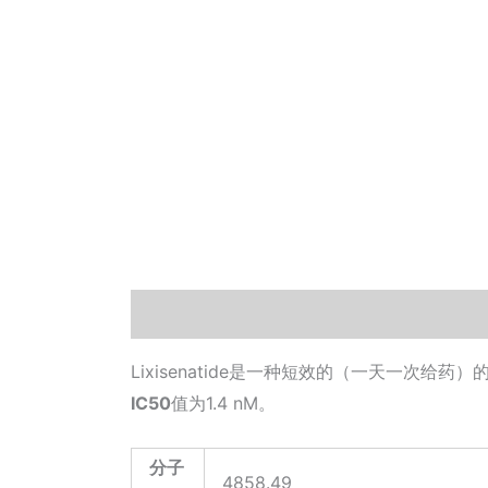
描述
其他信息
相关文档
小工具
Lixisenatide是一种短效的（一天一次给药）
IC50
值为1.4 nM。
分子
4858.49