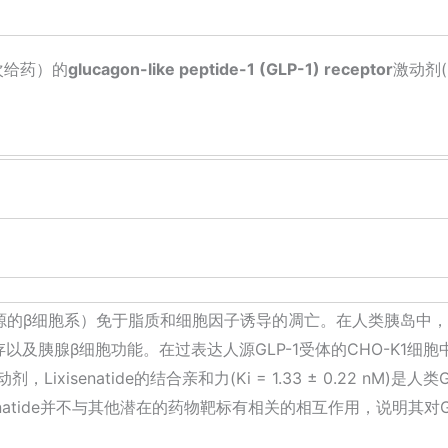
一次给药）的
glucagon-like peptide-1 (GLP-1) receptor
激动剂(
胞（大鼠来源的β细胞系）免于脂质和细胞因子诱导的凋亡。在人类胰岛中，L
及胰腺β细胞功能。在过表达人源GLP-1受体的CHO-K1细胞中的结
，Lixisenatide的结合亲和力(Ki = 1.33 ± 0.22 nM)是人类GL
enatide并不与其他潜在的药物靶标有相关的相互作用，说明其对