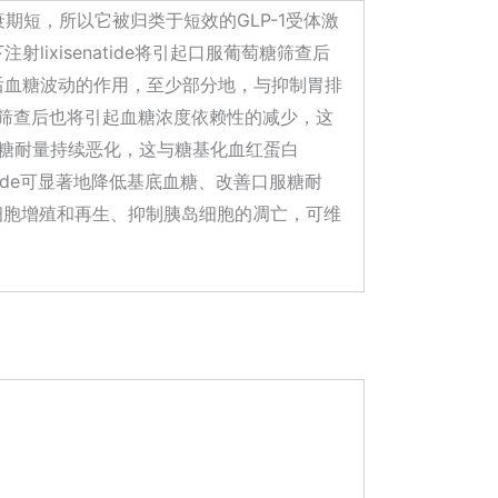
de，其半衰期短，所以它被归类于短效的GLP-1受体激
lixisenatide将引起口服葡萄糖筛查后
对餐后血糖波动的作用，至少部分地，与抑制胃排
葡萄糖筛查后也将引起血糖浓度依赖性的减少，这
可阻止糖耐量持续恶化，这与糖基化血红蛋白
enatide可显著地降低基底血糖、改善口服糖耐
胰岛细胞增殖和再生、抑制胰岛细胞的凋亡，可维