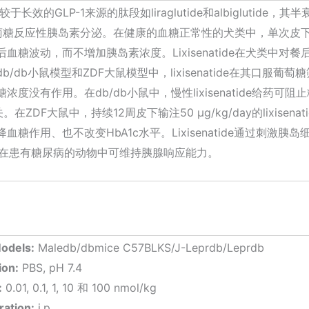
，相较于长效的GLP-1来源的肽段如liraglutide和albigluti
改善葡萄糖反应性胰岛素分泌。在健康的血糖正常性的犬类中，单次皮下注射
糖波动，而不增加胰岛素浓度。Lixisenatide在犬类中
/db小鼠模型和ZDF大鼠模型中，lixisenatide在其口服
度没有作用。在db/db小鼠中，慢性lixisenatide给药
。在ZDF大鼠中，持续12周皮下输注50 μg/kg/day的lixis
糖作用、也不改变HbA1c水平。Lixisenatide通过刺激
tide在患有糖尿病的动物中可维持胰腺响应能力。
odels:
Maledb/dbmice C57BLKS/J-Leprdb/Leprdb
ion:
PBS, pH 7.4
:
0.01, 0.1, 1, 10 和 100 nmol/kg
ration:
i.p.