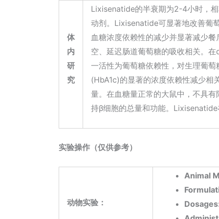
Lixisenatide的半衰期为2-4小时
动剂。Lixisenatide可显著地
体
血糖浓度依赖性的减少并显著减少餐后血
内
空、延迟肠道葡萄糖的吸收相关。在db
研
一活性为葡萄糖依赖性，对生理葡萄糖浓
究
(HbA1c)的显著的浓度依赖性减少相关
量。在血糖量正常的大鼠中，不具有降血
持β细胞的总量和功能。Lixisena
实验操作（仅供参考）
Animal M
Formulat
动物实验：
Dosages
Administ