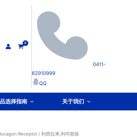
0411-
62910999
QQ
品选择指南
关于我们
lucagon Receptor
/ 利西拉来;利司那肽