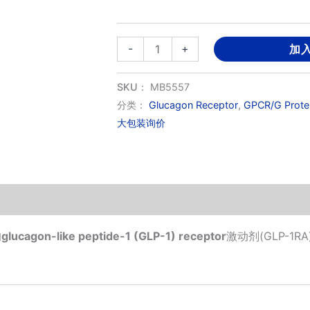
利
-
+
加
西
拉
SKU：
MB5557
来;
分类：
Glucagon Receptor
,
GPCR/G Prote
大包装询价
利
司
那
肽
数
量
的
glucagon-like peptide-1 (GLP-1) receptor
激动剂(GLP-1