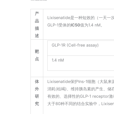
产
Lixisenatide是一种短效的（一天
品
GLP-1受体的
IC50
值为1.4 nM。
描
述
GLP-1R (Cell-free assay)
靶
点
1.4 nM
体
Lixisenatide保护Ins-1细
外
消耗(枯竭)、维持胰岛素的产生、储存以
研
有效的、选择性的GLP-1 receptor激动剂
究
大于80种不同的结合实验中，Lixis