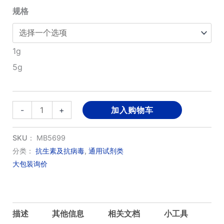
规格
至
¥1,380.00
1g
5g
头
-
+
加入购物车
孢
克
SKU：
MB5699
肟
分类：
抗生素及抗病毒
,
通用试剂类
大包装询价
数
量
描述
其他信息
相关文档
小工具