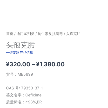
首页
/
通用试剂类
/
抗生素及抗病毒
/ 头孢克肟
头孢克肟
一键复制产品信息
价
¥
320.00
–
¥
1,380.00
格
货号：
MB5699
范
CAS 号: 79350-37-1
围：
英文名字：Cefixime
质量标准：≥98%,BR
¥320.00