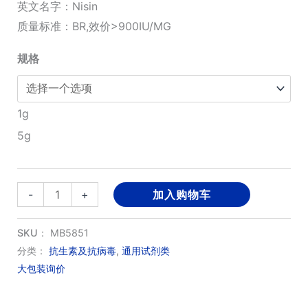
围：
英文名字：Nisin
质量标准：BR,效价>900IU/MG
¥80.00
规格
至
¥320.00
1g
5g
乳
-
+
加入购物车
酸
链
SKU：
MB5851
球
分类：
抗生素及抗病毒
,
通用试剂类
大包装询价
菌
素;