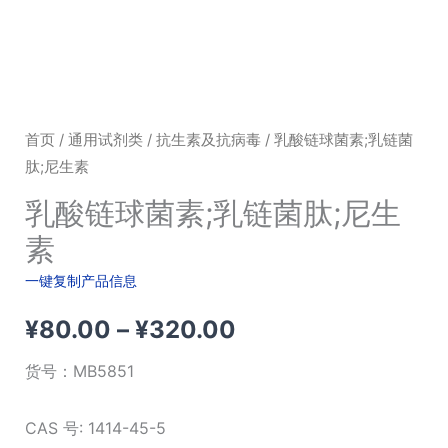
首页
/
通用试剂类
/
抗生素及抗病毒
/ 乳酸链球菌素;乳链菌
肽;尼生素
乳酸链球菌素;乳链菌肽;尼生
素
一键复制产品信息
价
¥
80.00
–
¥
320.00
格
货号：
MB5851
范
CAS 号: 1414-45-5