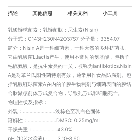
乳
链
描述
其他信息
相关文档
小工具
菌
肽;
乳酸链球菌素；乳链菌肽；尼生素(Nisin)
尼
分子式：C143H230N42O37S7 分子量：3354.07
生
简介：Nisin A是一种细菌素，一种天然的多环抗菌肽。
素
它由乳酸菌L.lactis产生，使用不常见的氨基酸，包括羊
数
毛硫氨酸，是抗生素类的一员，被称为lantibiotics.Nisin
量
A是对革兰氏阳性菌特别有效，通常用作食品防腐剂。包
括乳酸链球菌素A在内的羊膜生物制剂与细菌表面的膜结
合肽聚糖前体形成复合物，导致孔形成和细胞死亡。
物理性状及指标：
外观：……………………浅棕色至乳白色固体
溶解性：…………………DMSO: 0.25mg/ml
干燥失重：………………≤3.0%
pH (10%水溶液)：……3.10-3.60