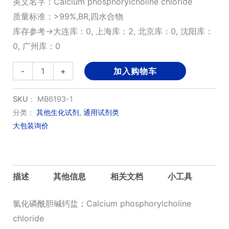
英文名字：Calcium phosphorylcholine chloride
质量标准：>99%,BR,四水合物
库存参考→大连库：0, 上海库：2, 北京库：0, 沈阳库：
0, 广州库：0
氯
-
+
加入购物车
化
磷
SKU：
MB6193-1
酰
分类：
其他生化试剂
,
通用试剂类
大包装询价
胆
碱
钙
盐
描述
其他信息
相关文档
小工具
数
量
氯化磷酰胆碱钙盐；Calcium phosphorylcholine
chloride