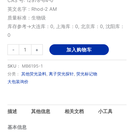
CAS 号: 12978-64-0
英文名字：Rhod-2 AM
质量标准：生物级
库存参考→大连库：0, 上海库：0, 北京库：0, 沈阳库：
0
Rhod-
-
+
加入购物车
2
AM
SKU：
MB6195-1
钙
分类：
其他荧光染料
,
离子荧光探针
,
荧光标记物
大包装询价
离
子
荧
光
描述
其他信息
相关文档
小工具
探
针
基本信息