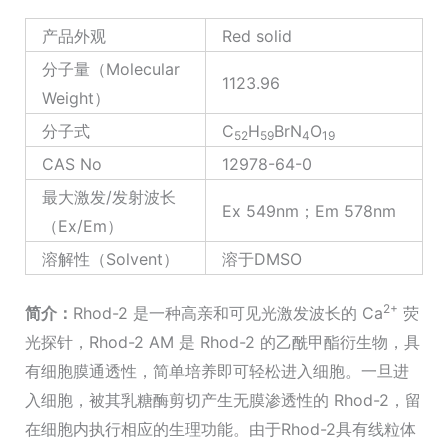
数
量
产品外观
Red solid
分子量（Molecular
1123.96
Weight）
分子式
C
H
BrN
O
52
59
4
19
CAS No
12978-64-0
最大激发/发射波长
Ex 549nm；Em 578nm
（Ex/Em）
溶解性（Solvent）
溶于DMSO
2+
简介：
Rhod-2 是一种高亲和可见光激发波长的 Ca
荧
光探针，Rhod-2 AM 是 Rhod-2 的乙酰甲酯衍生物，具
有细胞膜通透性，简单培养即可轻松进入细胞。一旦进
入细胞，被其乳糖酶剪切产生无膜渗透性的 Rhod-2，留
在细胞内执行相应的生理功能。由于Rhod-2具有线粒体