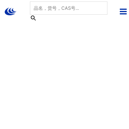
跳
至
内
容