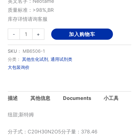
英文名字：Neotame
质量标准：>98%,BR
库存详情请询客服
纽
-
+
加入购物车
甜;
新
SKU：
MB6506-1
特
分类：
其他生化试剂
,
通用试剂类
大包装询价
姆
数
量
描述
其他信息
Documents
小工具
纽甜;新特姆
分子式：C20H30N2O5分子量：378.46