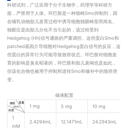
科研试剂，广泛应用于分子生物学，药理学等科研方
面，严禁用于人体。环巴胺是一种致畸Smo抑制剂，因
在哺乳动物胎儿发育过程中诱导细胞独眼畸形而闻名。
独眼症是由胎儿分化不当引起的，该过程受到
Hedgehog (Hh)信号通路的严重调控。这些蛋白Smo和
patched基因介导细胞对Hedgehog蛋白信号的反应，这
些蛋白的异常行为可能导致致癌状态。环巴胺对细胞发
育的影响是臭名昭著的，环巴胺和胎儿衰竭也是如此，
但该化合物也被用于抑制和逆转Smo和修补中的致癌突
变。
储液配置
1 mg
5 mg
10 mg
1
2.4294mL
12.1471mL
24.2943mL
mM