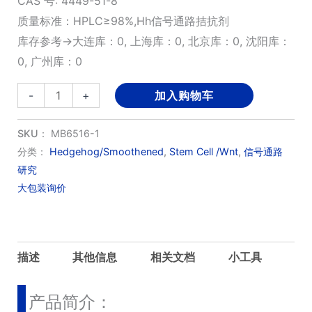
CAS 号: 4449-51-8
质量标准：HPLC≥98%,Hh信号通路拮抗剂
库存参考→大连库：0, 上海库：0, 北京库：0, 沈阳库：
0, 广州库：0
Cyclopamine
-
+
加入购物车
数
量
SKU：
MB6516-1
分类：
Hedgehog/Smoothened
,
Stem Cell /Wnt
,
信号通路
研究
大包装询价
描述
其他信息
相关文档
小工具
产品简介：