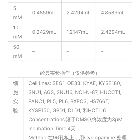
5
0.4859mL
2.4294mL
4.8589mL
mM
10
0.2429mL
1.2147mL
2.4294mL
mM
50
–
–
–
mM
经典实验操作（仅供参考）
细
Cell lines: SEG1, OE33, KYAE, KYSE180,
胞
SNU1, AGS, SNU16, NCI-N-87, HUCCT1,
实
PANC1, PL5, PL6, BXPC3, HS766T,
验
KYSE150, GBD1, DLD1, 和HCT116
Concentrations:溶于DMSO,终浓度为3μM
Incubation Time:4天
Method:在96孔板上，用Cyclopamine 处理