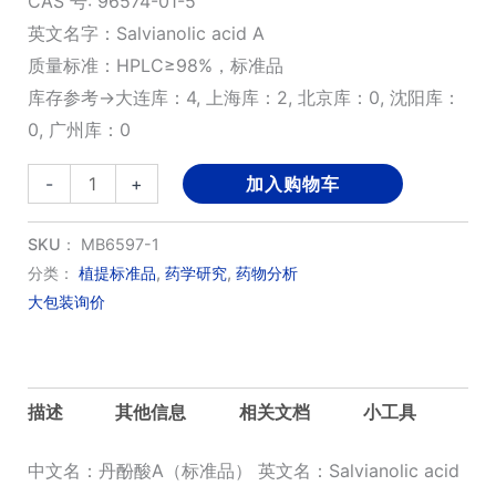
CAS 号: 96574-01-5
英文名字：Salvianolic acid A
质量标准：HPLC≥98%，标准品
库存参考→大连库：4, 上海库：2, 北京库：0, 沈阳库：
0, 广州库：0
丹
-
+
加入购物车
酚
酸
SKU：
MB6597-1
A（标
分类：
植提标准品
,
药学研究
,
药物分析
大包装询价
准
品）
数
量
描述
其他信息
相关文档
小工具
中文名：丹酚酸A（标准品） 英文名：Salvianolic acid