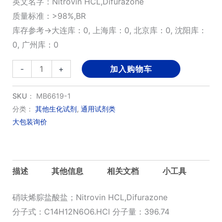
英文名字：Nitrovin HCL,Difurazone
质量标准：>98%,BR
库存参考→大连库：0, 上海库：0, 北京库：0, 沈阳库：
0, 广州库：0
硝
-
+
加入购物车
呋
烯
SKU：
MB6619-1
腙
分类：
其他生化试剂
,
通用试剂类
大包装询价
盐
酸
盐
数
描述
其他信息
相关文档
小工具
量
硝呋烯腙盐酸盐；Nitrovin HCL,Difurazone
分子式：C14H12N6O6.HCl 分子量：396.74