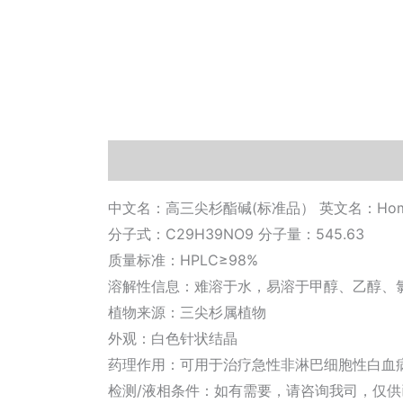
描述
其他信息
相关文档
小工具
中文名：高三尖杉酯碱(标准品） 英文名：Homohar
分子式：C29H39NO9 分子量：545.63
质量标准：HPLC≥98%
溶解性信息：难溶于水，易溶于甲醇、乙醇、
植物来源：三尖杉属植物
外观：白色针状结晶
药理作用：可用于治疗急性非淋巴细胞性白血
检测/液相条件：如有需要，请咨询我司，仅