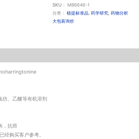
尖
SKU：
MB6646-1
杉
分类：
植提标准品
,
药学研究
,
药物分析
大包装询价
酯
碱
(标
准
品）
数
ringtonine
量
氯仿、乙醚等有机溶剂
病，抗癌
供已经购买客户参考。