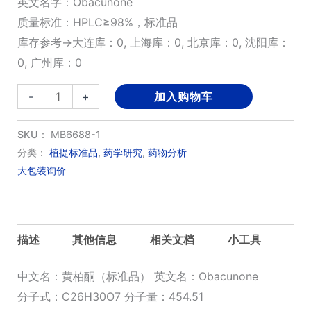
英文名字：Obacunone
质量标准：HPLC≥98%，标准品
库存参考→大连库：0, 上海库：0, 北京库：0, 沈阳库：
0, 广州库：0
黄
-
+
加入购物车
柏
酮
SKU：
MB6688-1
（标
分类：
植提标准品
,
药学研究
,
药物分析
大包装询价
准
品）
数
量
描述
其他信息
相关文档
小工具
中文名：黄柏酮（标准品） 英文名：Obacunone
分子式：C26H30O7 分子量：454.51