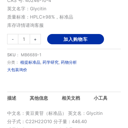
CAS 号: 40246-10-4
英文名字：Glycitin
质量标准：HPLC≥98%，标准品
库存详情请询客服
黄
-
+
加入购物车
豆
黄
SKU：
MB6689-1
苷
分类：
植提标准品
,
药学研究
,
药物分析
大包装询价
（标
准
品）
数
描述
其他信息
相关文档
小工具
量
中文名：黄豆黄苷（标准品） 英文名：Glycitin
分子式：C22H22O10 分子量：446.40