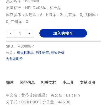
英文名字：Baicalin
质量标准：HPLC≥98%，标准品
库存参考→大连库：5, 上海库：3, 北京库：0, 沈阳库：
0, 广州库：0
黄
-
+
加入购物车
芩
苷
SKU：
MB6698-1
(标
分类：
植提标准品
,
药学研究
,
药物分析
大包装询价
准
品）
数
量
描述
其他信息
相关文档
小工具
文献引用
中文名：黄芩苷(标准品） 英文名：Baicalin
分子式：C21H18O11 分子量：446.36