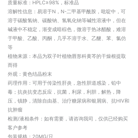
质量标准：HPLC≥98%，标准品
溶解性信息：易溶于N，N-二甲基甲酰胺，吡啶中，可
溶于碳酸氢钠、碳酸钠、氢氧化钠等碱性溶液中，但在
碱液中不稳定，渐变成暗棕色，微溶于热冰醋酸，难溶
于甲酸、乙酸、丙酮，几乎不溶于水、乙醚、苯、氯仿
等
植物来源：本品为双子叶植物唇形科黄芩的干燥根提取
而得
外观：黄色结晶粉末
药理作用：可用于传染性肝炎，急性胆道感染，铅中
毒；抗炎抗变态反应，抗菌，利尿，利胆，解热，降
压，镇静，清除自由基、治疗糖尿病和银屑病、抗HIV和
抗肿瘤
检测/液相条件：如有需要，请咨询我司，仅供已经购买
客户参考
包装规格：20MG/只