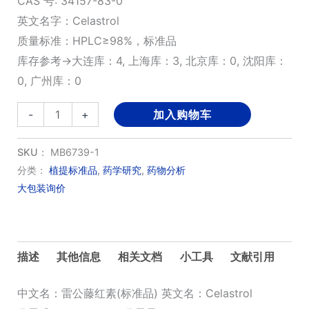
CAS 号: 34157-83-0
英文名字：Celastrol
质量标准：HPLC≥98%，标准品
库存参考→大连库：4, 上海库：3, 北京库：0, 沈阳库：
0, 广州库：0
雷
-
+
加入购物车
公
藤
SKU：
MB6739-1
红
分类：
植提标准品
,
药学研究
,
药物分析
大包装询价
素
(标
准
品)
描述
其他信息
相关文档
小工具
文献引用
数
量
中文名：雷公藤红素(标准品) 英文名：Celastrol