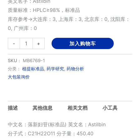
英文名字：Astilbin
质量标准：HPLC≥98%，标准品
库存参考→大连库：3, 上海库：3, 北京库：0, 沈阳库：
0, 广州库：0
落
-
+
加入购物车
新
妇
SKU：
MB6769-1
苷
分类：
植提标准品
,
药学研究
,
药物分析
大包装询价
(标
准
品)
数
描述
其他信息
相关文档
小工具
量
中文名：落新妇苷(标准品) 英文名：Astilbin
分子式：C21H22O11 分子量：450.40