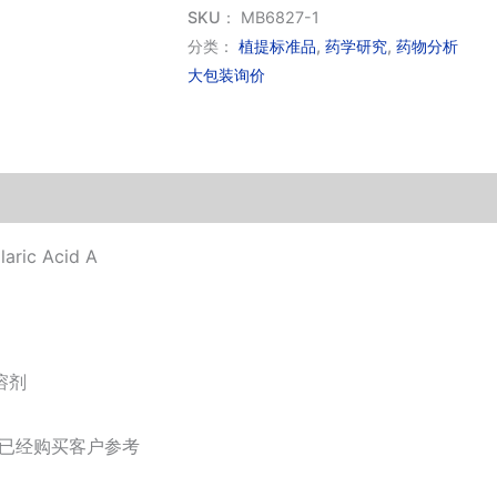
皮
SKU：
MB6827-1
甲
分类：
植提标准品
,
药学研究
,
药物分析
大包装询价
酸
(标
准
品)
数
量
c Acid A
溶剂
供已经购买客户参考