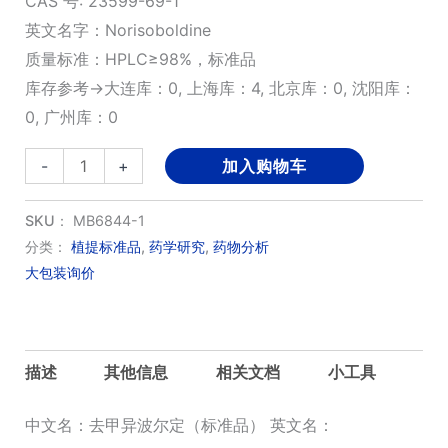
CAS 号: 23599-69-1
英文名字：Norisoboldine
质量标准：HPLC≥98%，标准品
库存参考→大连库：0, 上海库：4, 北京库：0, 沈阳库：
0, 广州库：0
去
-
+
加入购物车
甲
异
SKU：
MB6844-1
波
分类：
植提标准品
,
药学研究
,
药物分析
大包装询价
尔
定
(标
准
描述
其他信息
相关文档
小工具
品)
数
中文名：去甲异波尔定（标准品） 英文名：