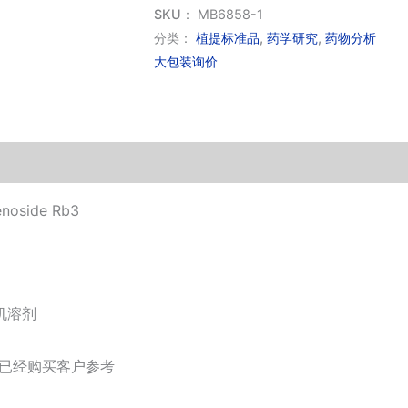
皂
SKU：
MB6858-1
苷
分类：
植提标准品
,
药学研究
,
药物分析
大包装询价
Rb3(标
准
品)
数
量
side Rb3
机溶剂
供已经购买客户参考