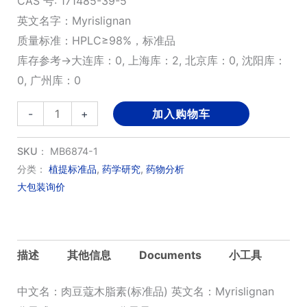
CAS 号: 171485-39-5
英文名字：Myrislignan
质量标准：HPLC≥98%，标准品
库存参考→大连库：0, 上海库：2, 北京库：0, 沈阳库：
0, 广州库：0
肉
-
+
加入购物车
豆
蔻
SKU：
MB6874-1
木
分类：
植提标准品
,
药学研究
,
药物分析
大包装询价
脂
素
(标
准
描述
其他信息
Documents
小工具
品)
数
中文名：肉豆蔻木脂素(标准品) 英文名：Myrislignan