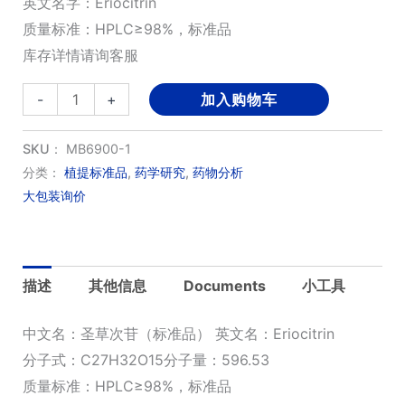
英文名字：Eriocitrin
质量标准：HPLC≥98%，标准品
库存详情请询客服
圣
-
+
加入购物车
草
次
SKU：
MB6900-1
苷
分类：
植提标准品
,
药学研究
,
药物分析
大包装询价
(标
准
品)
数
描述
其他信息
Documents
小工具
量
中文名：圣草次苷（标准品） 英文名：Eriocitrin
分子式：C27H32O15分子量：596.53
质量标准：HPLC≥98%，标准品