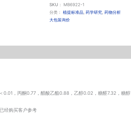
酸
SKU：
MB6922-1
(标
分类：
植提标准品
,
药学研究
,
药物分析
大包装询价
准
品)
数
量
01，丙酮0.77，醋酸乙酯0.88，乙醇0.02，糖醛7.32，糖醇1
供已经购买客户参考