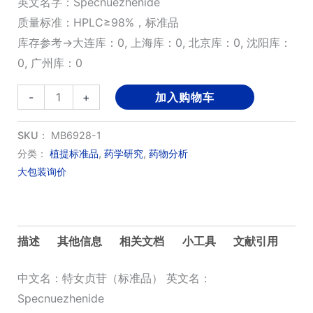
英文名字：Specnuezhenide
质量标准：HPLC≥98%，标准品
库存参考→大连库：0, 上海库：0, 北京库：0, 沈阳库：
0, 广州库：0
特
-
+
加入购物车
女
贞
SKU：
MB6928-1
苷
分类：
植提标准品
,
药学研究
,
药物分析
大包装询价
(标
准
品)
数
描述
其他信息
相关文档
小工具
文献引用
量
中文名：特女贞苷（标准品） 英文名：
Specnuezhenide