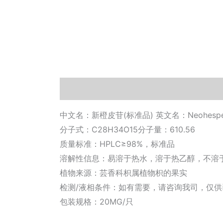
描述
其他信息
相关文档
小工具
中文名：新橙皮苷(标准品) 英文名：Neohesper
分子式：C28H34O15分子量：610.56
质量标准：HPLC≥98%，标准品
溶解性信息：易溶于热水，溶于热乙醇，不溶
植物来源：芸香科枳属植物枳的果实
检测/液相条件：如有需要，请咨询我司，仅
包装规格：20MG/只