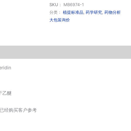
皮
SKU：
MB6974-1
苷
分类：
植提标准品
,
药学研究
,
药物分析
大包装询价
(标
准
品)
数
量
idin
于乙醚
供已经购买客户参考