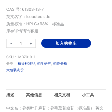
CAS 号: 61303-13-7
英文名字：Isoacteoside
质量标准：HPLC≥98%，标准品
库存详情请询客服
异
-
+
加入购物车
类
叶
SKU：
MB7019-1
升
分类：
植提标准品
,
药学研究
,
药物分析
大包装询价
麻
苷；
异
毛
描述
其他信息
相关文档
小工具
蕊
花
中文名：异类叶升麻苷；异毛蕊花糖苷（标准品） 英文