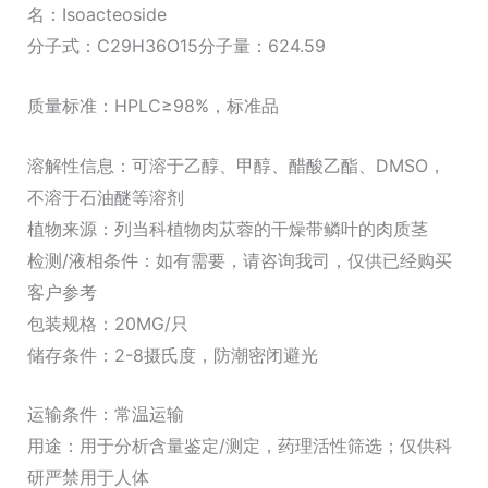
糖
名：Isoacteoside
苷
分子式：C29H36O15分子量：624.59
（标
质量标准：HPLC≥98%，标准品
准
品）
溶解性信息：可溶于乙醇、甲醇、醋酸乙酯、DMSO，
数
不溶于石油醚等溶剂
量
植物来源：列当科植物肉苁蓉的干燥带鳞叶的肉质茎
检测/液相条件：如有需要，请咨询我司，仅供已经购买
客户参考
包装规格：20MG/只
储存条件：2-8摄氏度，防潮密闭避光
运输条件：常温运输
用途：用于分析含量鉴定/测定，药理活性筛选；仅供科
研严禁用于人体