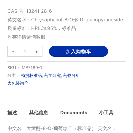
CAS 号: 13241-28-6
英文名字：Chrysophanol-8-O-β-D-glucopyranoside
质量标准：HPLC≥95%，标准品
库存详情请询客服
大
-
+
加入购物车
黄
酚-8-
SKU：
MB7169-1
O-
分类：
植提标准品
,
药学研究
,
药物分析
大包装询价
葡
萄
糖
苷
描述
其他信息
Documents
小工具
（标
准
中文名：大黄酚-8-O-葡萄糖苷（标准品） 英文名：