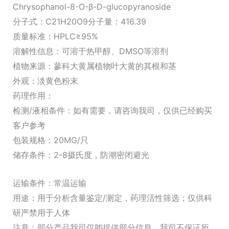
品）
Chrysophanol-8-O-β-D-glucopyranoside
数
分子式：C21H20O9分子量：416.39
量
质量标准：HPLC≥95%
溶解性信息：可溶于热甲醇、DMSO等溶剂
植物来源：蓼科大黄属植物叶大黄的其根和茎
外观：淡黄色粉末
药理作用：
检测/液相条件：如有需要，请咨询我司，仅供已经购买
客户参考
包装规格：20MG/只
储存条件：2-8摄氏度，防潮密闭避光
运输条件：常温运输
用途：用于分析含量鉴定/测定，药理活性筛选；仅供科
研严禁用于人体
注意：部分产品我司仅能提供部分信息，我司不保证所