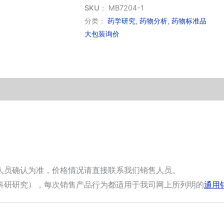
羟
SKU：
MB7204-1
基-4
分类：
药学研究
,
药物分析
,
药物标准品
大包装询价
苯
基
香
豆
素
数
量
人员确认为准，价格情况请直接联系我们销售人员。
科研研究），每次销售产品行为都适用于我司网上所列明的
通用