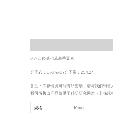
描述
其他信息
Documents
小工具
6,7-二羟基-4苯基香豆素
分子式：C
H
O
分子量：254.24
15
10
4
备注：库存情况可能有所变动，请与我们销售
我司所售出产品仅供于科研研究用途（非临床
规格
10mg