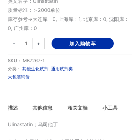
英文名字：Ulinastatin
质量标准：＞2000单位
库存参考→大连库：0, 上海库：1, 北京库：0, 沈阳库：
0, 广州库：0
乌
-
+
加入购物车
司
他
SKU：
MB7267-1
丁
分类：
其他生化试剂
,
通用试剂类
大包装询价
数
量
描述
其他信息
相关文档
小工具
Ulinastatin；乌司他丁