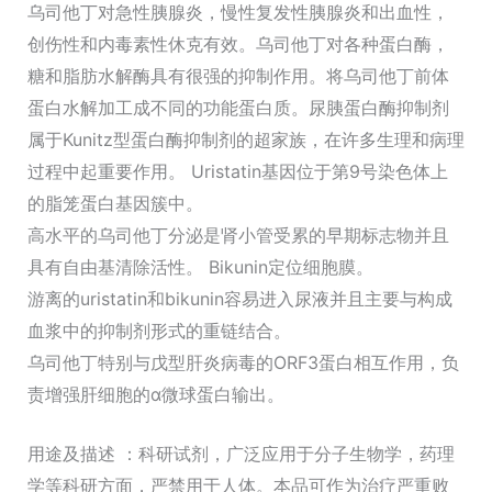
乌司他丁对急性胰腺炎，慢性复发性胰腺炎和出血性，
创伤性和内毒素性休克有效。乌司他丁对各种蛋白酶，
糖和脂肪水解酶具有很强的抑制作用。将乌司他丁前体
蛋白水解加工成不同的功能蛋白质。尿胰蛋白酶抑制剂
属于Kunitz型蛋白酶抑制剂的超家族，在许多生理和病理
过程中起重要作用。 Uristatin基因位于第9号染色体上
的脂笼蛋白基因簇中。
高水平的乌司他丁分泌是肾小管受累的早期标志物并且
具有自由基清除活性。 Bikunin定位细胞膜。
游离的uristatin和bikunin容易进入尿液并且主要与构成
血浆中的抑制剂形式的重链结合。
乌司他丁特别与戊型肝炎病毒的ORF3蛋白相互作用，负
责增强肝细胞的α微球蛋白输出。
用途及描述 ：科研试剂，广泛应用于分子生物学，药理
学等科研方面，严禁用于人体。本品可作为治疗严重败